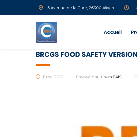
5 Avenue de la Gare, 26300 Alixan
L
Accueil
Pr
BRCGS FOOD SAFETY VERSION
11 mai 2022
Envoyé par :
Laura PAIS
C